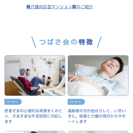
🏢介護対応型マンション🏢のご紹介
つばさ会の
特徴
POINT
POINT
患者さまの心理的な背景をくみと
高齢者の方が自分らしく、いきい
り、さまざまな不定愁訴に対応し
きと。医療と介護の両方からサポ
ます
ートします