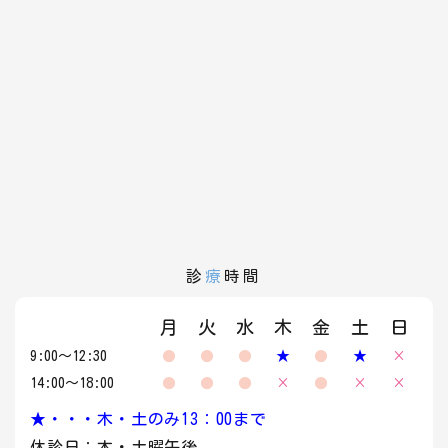
診
療
時間
月
火
水
木
金
土
日
9:00～12:30
●
●
●
★
●
★
×
14:00～18:00
●
●
●
×
●
×
×
★・・・木・土のみ13：00まで
休診日：木・土曜午後