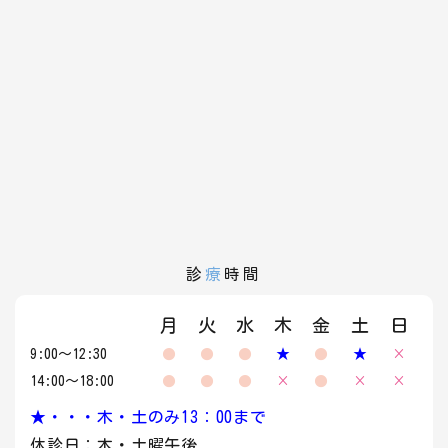
診
療
時間
月
火
水
木
金
土
日
9:00～12:30
●
●
●
★
●
★
×
14:00～18:00
●
●
●
×
●
×
×
★・・・木・土のみ13：00まで
休診日：木・土曜午後