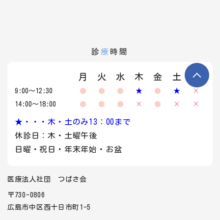
診
療
時間
月
火
水
木
金
土
日
9:00～12:30
●
●
●
★
●
★
×
14:00～18:00
●
●
●
×
●
×
×
★・・・木・土のみ13：00まで
休診日：木・土曜午後
日曜・祝日・年末年始・お盆
医療法人社団 つばさ会
〒730-0806
広島市中区西十日市町1-5