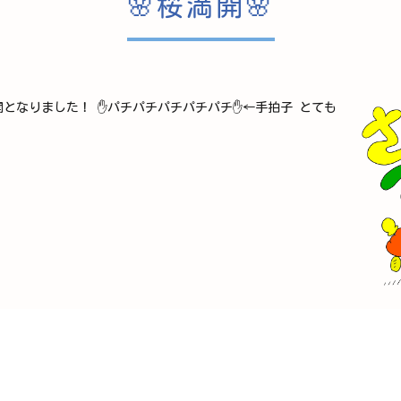
🌸桜満開🌸
となりました！ ✋パチパチパチパチパチ✋←手拍子 とても