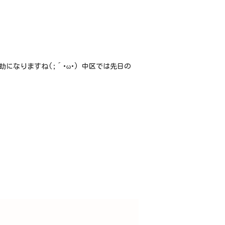
なりますね(;´･ω･) 中区では先日の